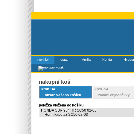
novinky
ostatní
Aprilia
Honda
Hyosu
nakupní koš
krok 1/4
krok 2/4
obsah vašeho košíku
zadání objednávky
položka vložena do košíku
HONDA CBR 954 RR SC50 02-03
Horní kapotáž SC50 02-03