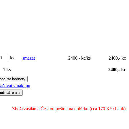
ks
smazat
2400,- kc/ks
2400,- kc
1 ks
2400,- kc
ačovat v nákupu
Zboží zasíláme Českou poštou na dobírku (cca 170 Kč / balík).