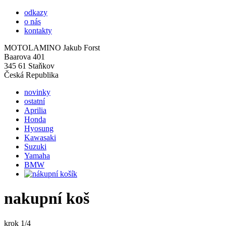
odkazy
o nás
kontakty
MOTOLAMINO Jakub Forst
Baarova 401
345 61 Staňkov
Česká Republika
novinky
ostatní
Aprilia
Honda
Hyosung
Kawasaki
Suzuki
Yamaha
BMW
nakupní koš
krok 1/4