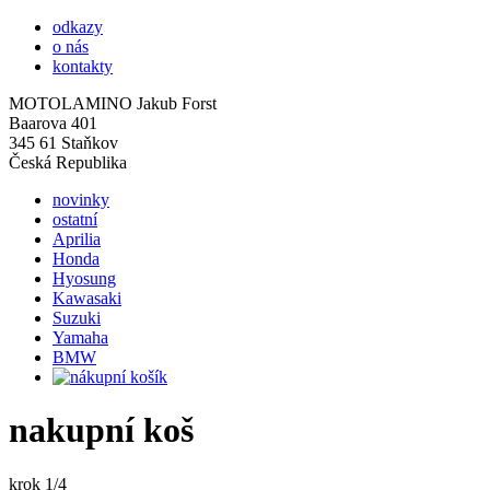
odkazy
o nás
kontakty
MOTOLAMINO Jakub Forst
Baarova 401
345 61 Staňkov
Česká Republika
novinky
ostatní
Aprilia
Honda
Hyosung
Kawasaki
Suzuki
Yamaha
BMW
nakupní koš
krok 1/4