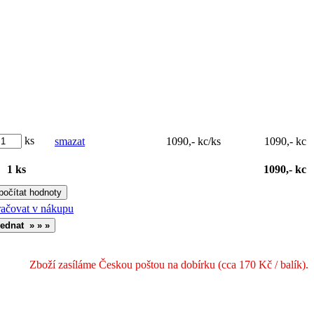
ks
smazat
1090,- kc/ks
1090,- kc
1 ks
1090,- kc
ačovat v nákupu
Zboží zasíláme Českou poštou na dobírku (cca 170 Kč / balík).