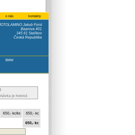
o nás
kontakty
OTOLAMINO Jakub Forst
Baarova 401
345 61 Staňkov
Česká Republika
BMW
4
ávka je hotová
650,- kc/ks
650,- kc
650,- kc