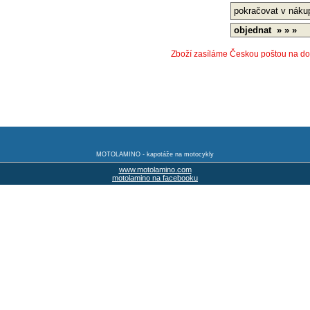
pokračovat v náku
Zboží zasíláme Českou poštou na dobí
MOTOLAMINO - kapotáže na motocykly
www.motolamino.com
motolamino na facebooku