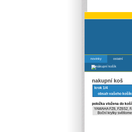
novinky
ostatní
nakupní koš
krok 1/4
obsah vašeho košík
položka vložena do koš
YAMAHA FZ6, FZ6S2, 
Boční krytky světlome