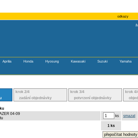
odkazy
M
Aprilia
Honda
Hyosung
Kawasaki
Suzuki
Yamaha
krok 2/4
krok 3/4
krok 4/
u
zadání objednávky
potvrzení objednávky
objedn
íku
FAZER 04-09
ks
smazat
tu
1 ks