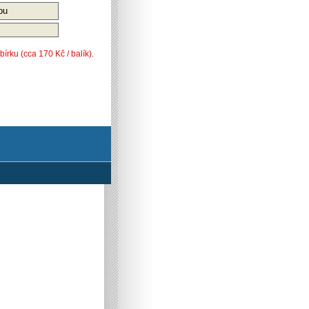
pu
rku (cca 170 Kč / balík).