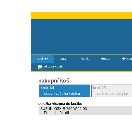
novinky
ostatní
Aprilia
Honda
Hyosu
nakupní koš
krok 1/4
krok 2/4
obsah vašeho košíku
zadání objednávky
položka vložena do košíku
SUZUKI GSX-R 750 W 92-93
Přední boční díl